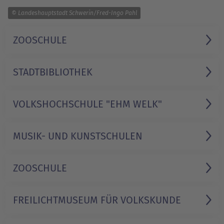
1/1
© Landeshauptstadt Schwerin/Fred-Ingo Pahl
ZOOSCHULE
STADT­BIBLIOTHEK
VOLKS­HOCHSCHULE "EHM WELK"
MUSIK- UND KUNST­SCHULEN
ZOOSCHULE
FREILICHT­MUSEUM FÜR VOLKSKUNDE