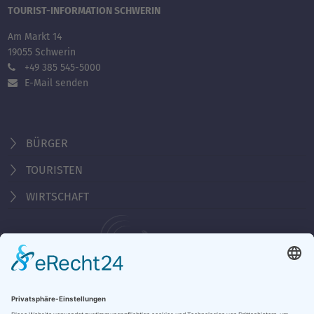
TOURIST-INFORMATION SCHWERIN
Am Markt 14
19055 Schwerin
+49 385 545-5000
E-Mail senden
BÜRGER
TOURISTEN
WIRTSCHAFT
Behördennummer 115
Öffnungszeiten Tourist-Information
Montag - Freitag 10:00 - 18:00 Uhr