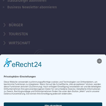
Stadtanzeiger abonnieren
Business Newsletter abonnieren
BÜRGER
TOURISTEN
WIRTSCHAFT
Behördennummer 115
KONTAKT
ÖFFNUNGSZEITEN
NOTRUFE & HOTLINES
JOBS
STADTANZEIGER
BROSCHÜREN
PRESSE
DATENSCHUTZ
IMPRESSUM
BARRIEREFREIHEIT
BANKVERBINDUNG