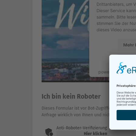
Drittanbieters, um 
Dieser Service kann
sammeln. Bitte lese
stimmen Sie der Nu
dieses Video anzus
Mehr 
Ak
powered by
Userc
Platf
Ich bin kein Roboter
Dieses Formular ist vor Bot-Zugriffen geschützt. 
Anfrage wirklich von Ihnen und nicht von einem 
Anti-Roboter-Verifizierung
Hier klicken