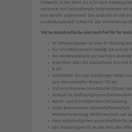
Schwerin, in der Nähe zur A 24 nach Hamburg bzw
nationale und internationale Unternehmen ein 
sich bereits angesiedelt. Das Gelände ist voll e
Landeshauptstadt Schwerin. Die Vermarktung erf
168 ha Industriefläche sind noch frei für Ihr Vor
Im Bebauungsplan ist eine GI-Nutzung aus
Die Grundflächenzahl beträgt 0,8 und die
Der Mindestabstand zur nächsten Wohnbe
Erreichbar über die Autobahnen A24 und 
B 321
Hafennähe: Bis zum Hamburger Hafen sind
zum Überseehafen Rostock 115 km.
Voll erschlossene Grundstücke (Strom, Ga
Verkauf im bedingungslosen Bieterverfahr
Nacht- und Schichtbetrieb sind zulässig
Guter Branchenmix (Kunststoffwirtschaft, 
Metallverarbeitung, Medizintechnik und Lu
freie Industrieflächen ausschließlich fü
Der Industriepark ist an das Netz des öff