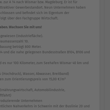
. zur A 14 nach Wismar bzw. Magdeburg. Er ist für
attraktiver Gewerbestandort. Neun Unternehmen haben
rschlossen und befindet sich im Eigentum der
olgt über den Fachgruppe Wirtschaft.
haben. Wachsen Sie mit uns!
gewiesen (Industriefläche).
 Baumassenzahl 10.
bauung beträgt 800 Meter.
A14 und die nahe gelegenen Bundesstraßen B104, B106 und
 es nur 100 Kilometer, zum Seehafen Wismar 40 km und
s (Hochdruck), Wasser, Abwasser, Breitband)
en zum Orientierungspreis von 15,00 €/m²
Ernährungswirtschaft, Automobilindustrie,
ftfahrt)
r produzierende Unternehmen
entlichen Nahverkehrs in Schwerin mit der Buslinie 20 und