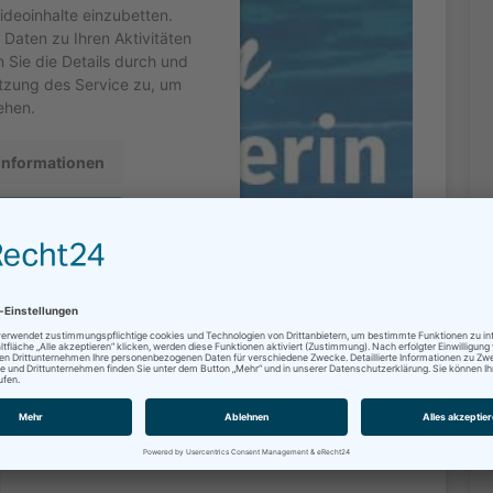
Videoinhalte einzubetten.
 Daten zu Ihren Aktivitäten
n Sie die Details durch und
tzung des Service zu, um
ehen.
Informationen
zeptieren
entrics Consent Management
orm
&
eRecht24
Bitte klicken Sie auf den Link, um zu bestätigen, dass die
Roboter gesendet wird.