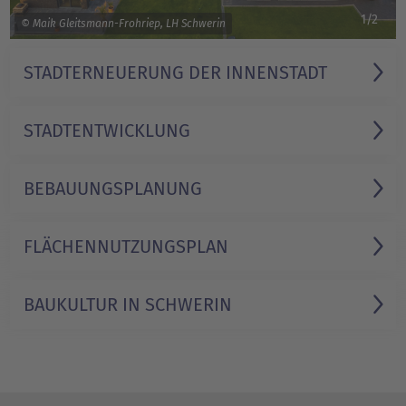
1/2
© Maik Gleitsmann-Frohriep, LH Schwerin
STADTERNEUERUNG DER INNENSTADT
STADT­ENTWICKLUNG
BEBAUUNGS­PLANUNG
FLÄCHEN­NUTZUNGSPLAN
BAUKULTUR IN SCHWERIN