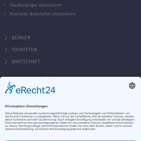
Stadtanzeiger abonnieren
Business Newsletter abonnieren
BÜRGER
TOURISTEN
WIRTSCHAFT
Behördennummer 115
KONTAKT
ÖFFNUNGSZEITEN
NOTRUFE & HOTLINES
JOBS
STADTANZEIGER
BROSCHÜREN
PRESSE
DATENSCHUTZ
IMPRESSUM
BARRIEREFREIHEIT