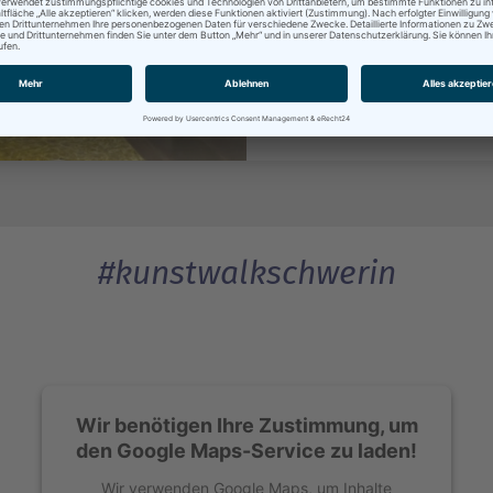
aller in der Stadt vorhan
Ihr selbst entdeckt!
Auf Google Maps anse
#kunstwalkschwerin
Wir benötigen Ihre Zustimmung, um
den Google Maps-Service zu laden!
Wir verwenden Google Maps, um Inhalte