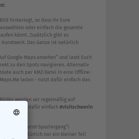
nt:
ild hinterlegt, so dass Ihr Eure
l auswählen oder einfach die gesamte
laufen könnt. Zusätzlich gibt es
 Kunstwerk. Das Ganze ist natürlich
 „Auf Google Maps ansehen“ und lasst Euch
ekt zu den Spots navigieren. Alternativ
oute auch per KMZ-Datei in eine Offline-
 Maps.Me laden - nutzt dafür einfach das
Bilder werden wir regelmäßig auf
. Verwendet dafür einfach
#visitschwerin
.
Spaß beim „Kunst-Spaziergang“!
kte sind natürlich nur ein kleiner Teil