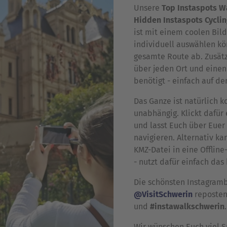
Unsere
Top Instaspots W
Hidden Instaspots Cyclin
ist mit einem coolen Bild
individuell auswählen kön
gesamte Route ab. Zusätz
über jeden Ort und einen 
benötigt - einfach auf de
Das Ganze ist natürlich ko
unabhängig. Klickt dafür
und lasst Euch über Euer
navigieren. Alternativ k
KMZ-Datei in eine Offlin
- nutzt dafür einfach das
Die schönsten Instagramb
@VisitSchwerin
reposten
und
#instawalkschwerin
.
Wir wünschen Euch viel S