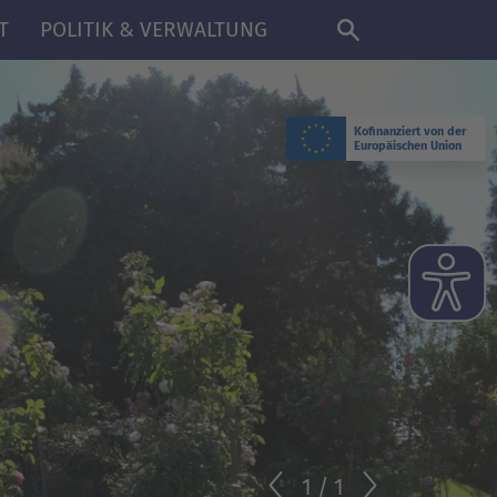
DE
T
POLITIK & VERWALTUNG
Kofinanziert von der
Europäischen Union
1
/
1