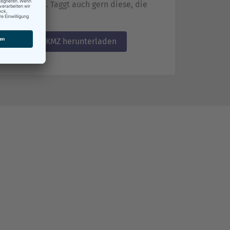
denen Werke. Taggt auch gern diese, die
hen
Als KMZ herunterladen