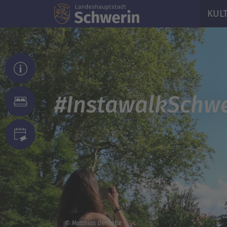
KUL
#InstawalkSchwe
© Matthias Derhake