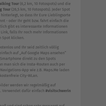
alking Tour
(6,2 km, 10 Fotospots) und die
g Tour
(26,5 km, 10 Fotospots). Jeder Spot
 hinterlegt, so dass Ihr Eure Lieblingsorte
nt - oder Ihr geht bzw. fahrt einfach die
lich gibt es interessante Informationen
Link, falls Ihr noch mehr Informationen
n Spot klicken.
stenlos und Ihr seid zeitlich völlig
 einfach auf „Auf Google Maps ansehen“
 Smartphone direkt zu den Spots
ann man sich die Insta-Routen auch per
e-Navigations-App wie z.B. Maps.Me laden
 kostenfreie City-WLan.
ilder werden wir regelmäßig auf
. Verwendet dafür einfach
#visitschwerin
paß und sind schon sehr gespannt auf