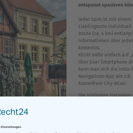
entspannt spazieren kön
Jeder Spot ist mit einem B
Lieblingsorte individuel
Route (ca. 4 km) entlang 
Informationen über jedes
kostenlos.
Klickt dafür einfach auf
über Euer Smartphone dir
kann man sich die Insta-R
Navigations-App wie z.B.
kostenfreie City-WLan.
Die schönsten Instagram-
@VisitSchwerin
reposten
und
#kunstwalkschwerin
Wir wünschen Euch viel 
Die enthaltenen Kunstobje