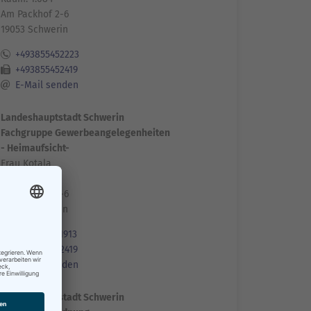
Am Packhof 2-6
19053 Schwerin
+493855452223
+493855452419
E-Mail senden
Landeshauptstadt Schwerin
Fachgruppe Gewerbeangelegenheiten
- Heimaufsicht-
Frau Kotala
Raum: 1.085
Am Packhof 2-6
19053 Schwerin
+493855451913
+493855452419
E-Mail senden
Landeshauptstadt Schwerin