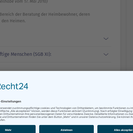
eilhabe vom 17. Mai 2010)
Bereich der Beratung der Heimbewohner, deren
n den Heimen.
ftige Menschen (SGB XI):