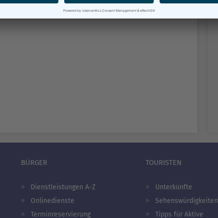
Seite drucken
BÜRGER
TOURISTEN
Dienstleistungen A-Z
Unterkünfte
Onlinedienste
Sehenswürdigkeiten
Terminreservierung
Tipps für Aktive