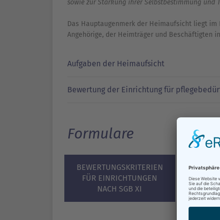
sowie zur Stärkung ihrer Selbstbestimmung und T
Das Hauptaugenmerk der Heimaufsicht liegt im 
Angehörige, der Heimträger und Beschäftigten i
Aufgaben der Heimaufsicht
Bewertung der Einrichtung für pflegebedür
Formulare
BEWERTUNGSKRITERIEN
FÜR EINRICHTUNGEN
NACH SGB XI