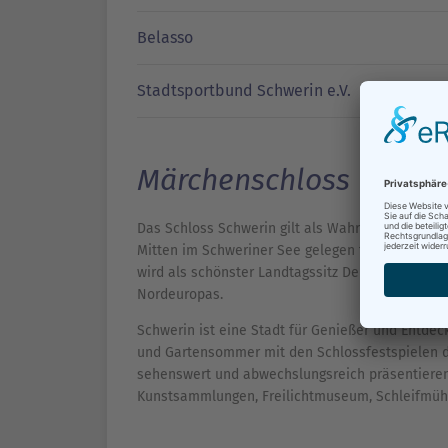
Belasso
Stadtsportbund Schwerin e.V.
Märchenschloss und K
Das Schloss Schwerin gilt als Wahrzeichen der 
Mitten im Schweriner See gelegen findet es im
wird als schönster Landtagssitz Deutschlands be
Nordeuropas.
Schwerin ist eine Stadt für Genießer und Entdeck
und Gartensommer mit den Schlossfestspielen di
sehenswert und abwechslungsreich präsentiere
Kunstsammlungen, Freilichtmuseum, Schleifmü