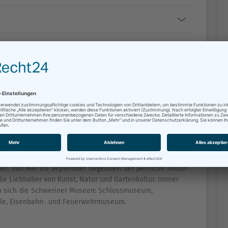
unstgenuss
Landeshauptstadt.
Schlossfestspiele © Silke Winkler
mer neue Bewunderer,
titelt und zählt zu den bekanntesten Schlössern
er. Von Mai bis September begeistert der jährliche Kultur-
e Liebhaber von Kunst, Natur und Gartenkultur. Immer
n sich die Schweriner Museen: Schlossmuseum,
hle, Eisenbahn- und Feuerwehrmuseum.