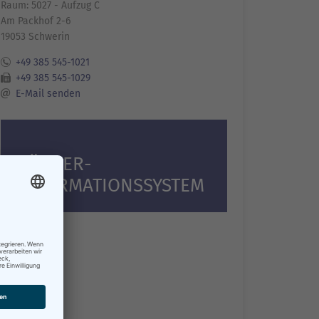
Raum: 5027 - Aufzug C
Am Packhof 2-6
19053 Schwerin
+49 385 545-1021
+49 385 545-1029
E-Mail senden
BÜRGER­
INFORMATIONS­SYSTEM