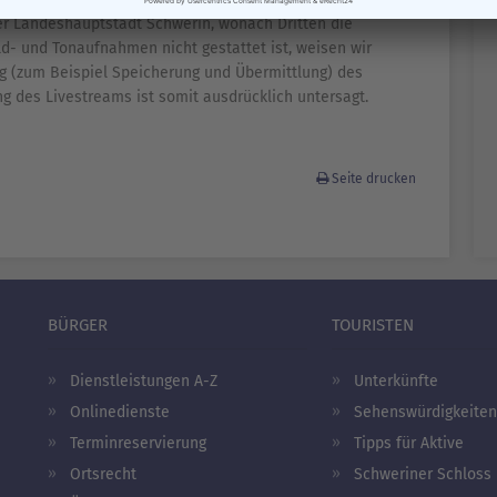
der Landeshauptstadt Schwerin, wonach Dritten die
- und Tonaufnahmen nicht gestattet ist, weisen wir
ng (zum Beispiel Speicherung und Übermittlung) des
g des Livestreams ist somit ausdrücklich untersagt.
Seite drucken
BÜRGER
TOURISTEN
Dienstleistungen A-Z
Unterkünfte
Onlinedienste
Sehenswürdigkeiten
Terminreservierung
Tipps für Aktive
Ortsrecht
Schweriner Schloss