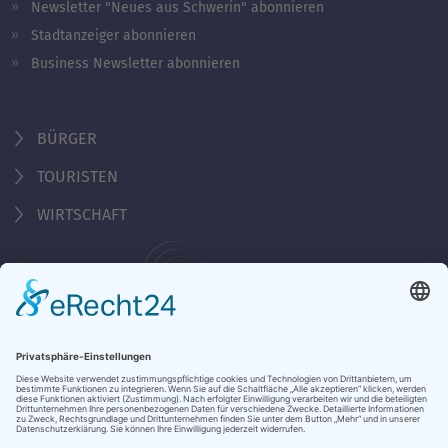
Newsletter "Neues aus Schwerin" abonnieren
Stadtanzeiger abonnieren
Business Newsletter abonnieren
BÜRGER
TOURISTEN
WIRTSCHAFT
Behördennummer 115
KONTAKT
ÖFFNUNGSZEITEN
NOTRUFE & HOTLINES
JOBS
STADTANZEIGER
BROSCHÜREN
PRESSE
DATENSCHUTZ