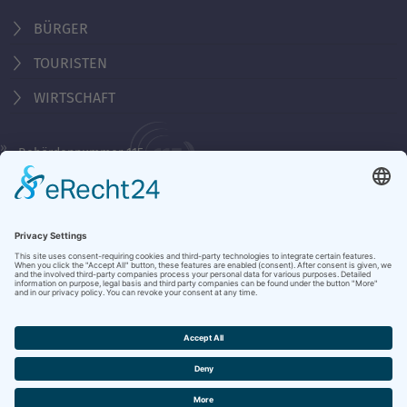
BÜRGER
TOURISTEN
WIRTSCHAFT
Behördennummer 115
KONTAKT
ÖFFNUNGSZEITEN
NOTRUFE & HOTLINES
JOBS
STADTANZEIGER
BROSCHÜREN
PRESSE
DATENSCHUTZ
IMPRESSUM
BARRIEREFREIHEIT
BANKVERBINDUNG