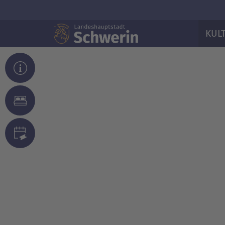
KUL
© Fotolia/WavebreakMediaMicro