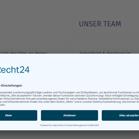
UNSER TEAM
1/1
sicht der Orte, an denen
Anmeldung & Beratung im
e gegeben werden
Anmeldezentrum KON/vhs
ANMELDEZENTRU
RSORTE
KON/VHS