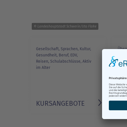
© Landeshauptstadt Schwerin/Uta Flake
Gesellschaft, Sprachen, Kultur,
Über
Gesundheit, Beruf, EDV,
Kurs
Reisen, Schulabschlüsse, Aktiv
im Alter
KURSANGEBOTE
KU