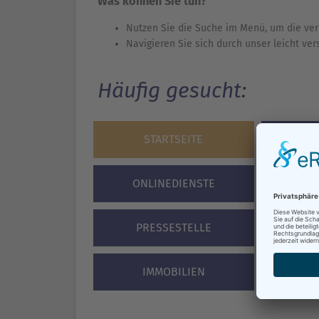
Was können Sie tun?
Nutzen Sie die Suche im Menü, um die ver
Navigieren Sie sich durch unser leicht ve
Häufig gesucht:
STARTSEITE
BÜR
ONLINEDIENSTE
VERA
PRESSESTELLE
STA
IMMOBILIEN
F