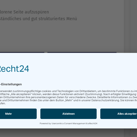
lorene Seite aufzuspüren
rständliches und gut strukturiertes Menü
GERSERVICE
DIENSTLEISTUNGEN
NSTALTUNGEN
VERWALTUNGS­STRUKTUR
DTVERTRETUNG
KUNST & KULTUR
EUERWEHR
STADTPLANUNG